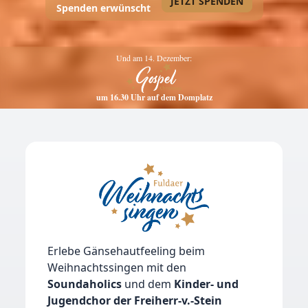
JETZT SPENDEN
Spenden erwünscht
Und am 14. Dezember:
um 16.30 Uhr auf dem Domplatz
Erlebe Gänsehautfeeling beim
Weihnachtssingen mit den
Soundaholics
und dem
Kinder- und
Jugendchor der Freiherr-v.-Stein